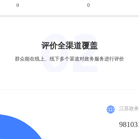
0
0
76347
76347
619
619
评价全渠道覆盖
群众能在线上、线下多个渠道对政务服务进行评价
8786
8786
府金融
0
0
7863
7863
江苏政务
0
0
98103
956
956