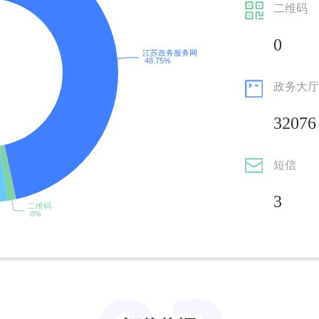
二维码
348606
348606
0
0
0
政务大厅
统战
32076
4
4
短信
17
17
3
0
0
0
0
898906
898903