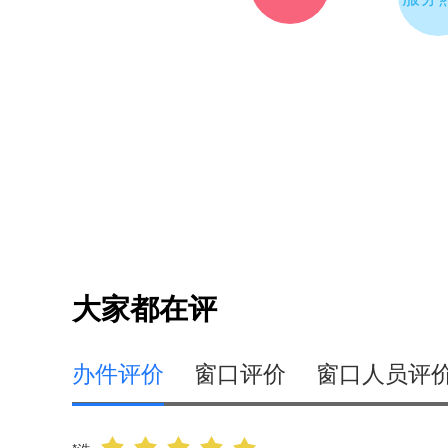
国家外汇管理局溧阳市支局
28
常州市溧阳市文体广电和旅游局
29
常州市溧阳市商务局
30
常州市溧阳市医疗保障局
31
常州市溧阳市烟草专卖局
32
江苏中关村科技产业园行政审批局
33
常州市住房公积金管理中心溧阳分中心
34
溧阳安顺燃气有限公司
35