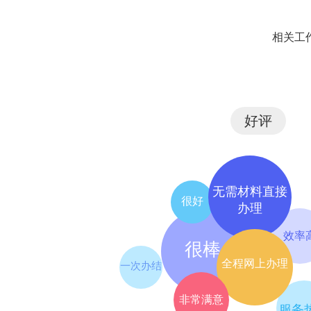
常州市溧阳市司法局
21
相关工
常州市溧阳市审计局
22
常州市溧阳市水利局
23
好评
常州市溧阳市统计局
24
无需材料直接
国家统计局溧阳调查队
25
很好
办理
常州市溧阳市退役军人事务局
效率
26
很棒
全程网上办理
一次办结
常州市溧阳市人民政府外事办公室
27
非常满意
服务