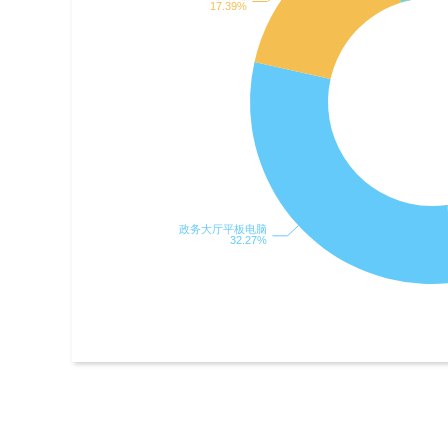
常州市溧阳市民政局
14
常州市溧阳市农工办
15
常州市溧阳市政府侨务办公室（挂在市委
16
部）
常州市溧阳市气象局
17
常州市溧阳市科学技术局
18
中国人民银行溧阳市支行
19
常州市溧阳市人力资源和社会保障局
20