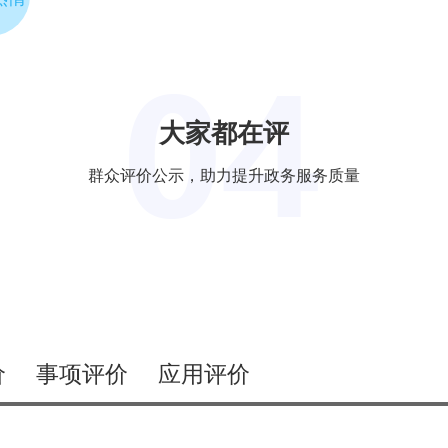
0
0
17
17
大家都在评
0
0
群众评价公示，助力提升政务服务质量
247707
247707
0
0
21109
21109
0
0
1709
1709